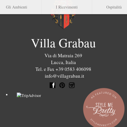
Gli Ambienti
I Ricevimenti
Ospitalità
Villa Grabau
Via di Matraia 269
Lucca
,
Italia
Tel. e Fax +39 0583 406098
info@villagrabau.it