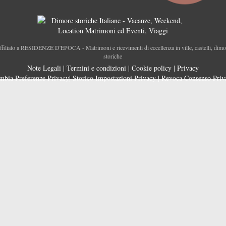
ffiliato a RESIDENZE D'EPOCA - Matrimoni e ricevimenti di eccellenza in ville, castelli, dimo
storiche
Note Legali
|
Termini e condizioni
|
Cookie policy
|
Privacy
mbia Preferenze Privacy
|
Storico Impostazioni Privacy
|
Revoca Consenso Priv