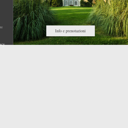
re
Info e prenotazioni
acy