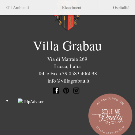
Gli Ambienti
I Ricevimenti
Ospitalità
Villa Grabau
Via di Matraia 269
Lucca
,
Italia
Tel. e Fax +39 0583 406098
info@villagrabau.it