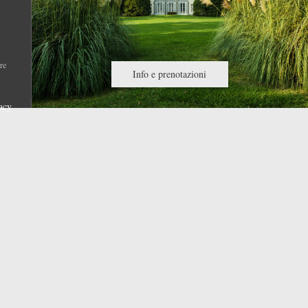
re
Info e prenotazioni
acy