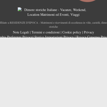
ffiliato a RESIDENZE D'EPOCA - Matrimoni e ricevimenti di eccellenza in ville, castelli, dimo
storiche
Note Legali
|
Termini e condizioni
|
Cookie policy
|
Privacy
mbia Preferenze Privacy
|
Storico Impostazioni Privacy
|
Revoca Consenso Priv