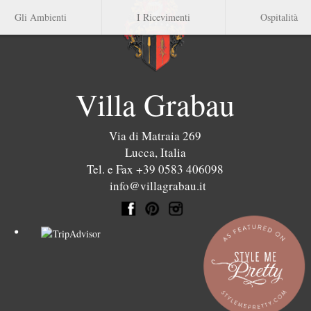
Gli Ambienti
I Ricevimenti
Ospitalità
Villa Grabau
Via di Matraia 269
Lucca
,
Italia
Tel. e Fax +39 0583 406098
info@villagrabau.it