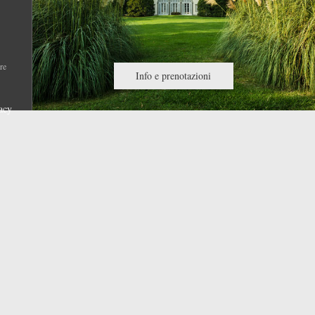
re
Info e prenotazioni
acy