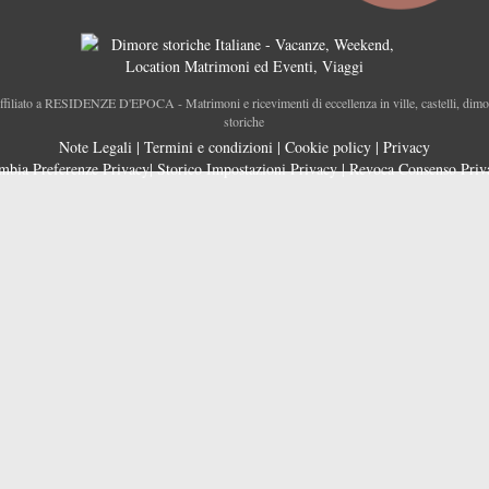
ffiliato a RESIDENZE D'EPOCA - Matrimoni e ricevimenti di eccellenza in ville, castelli, dimo
storiche
Note Legali
|
Termini e condizioni
|
Cookie policy
|
Privacy
mbia Preferenze Privacy
|
Storico Impostazioni Privacy
|
Revoca Consenso Priv