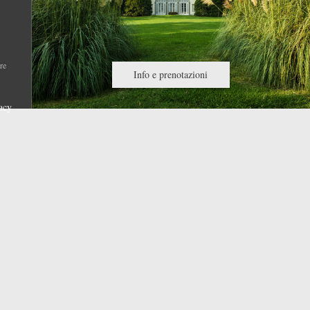
re
Info e prenotazioni
acy