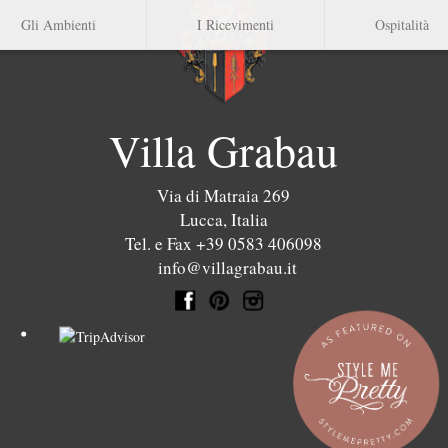
Gli Ambienti
I Ricevimenti
Ospitalità
Villa Grabau
Via di Matraia 269
Lucca
,
Italia
Tel. e Fax +39 0583 406098
info@villagrabau.it