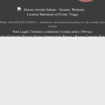
ffiliato a RESIDENZE D'EPOCA - Matrimoni e ricevimenti di eccellenza in ville, castelli, dimo
storiche
Note Legali
|
Termini e condizioni
|
Cookie policy
|
Privacy
mbia Preferenze Privacy
|
Storico Impostazioni Privacy
|
Revoca Consenso Priv