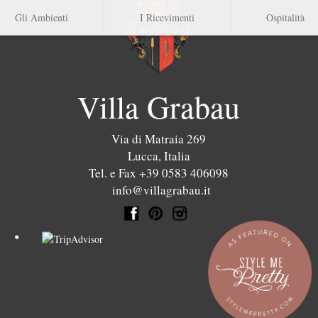
Gli Ambienti
I Ricevimenti
Ospitalità
Villa Grabau
Via di Matraia 269
Lucca
,
Italia
Tel. e Fax +39 0583 406098
info@villagrabau.it