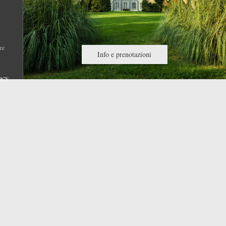
re
Info e prenotazioni
acy