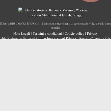
ffiliato a RESIDENZE D'EPOCA - Matrimoni e ricevimenti di eccellenza in ville, castelli, dimo
storiche
Note Legali
|
Termini e condizioni
|
Cookie policy
|
Privacy
mbia Preferenze Privacy
|
Storico Impostazioni Privacy
|
Revoca Consenso Priv