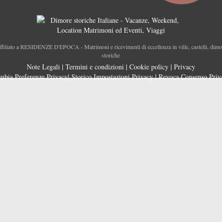
ffiliato a RESIDENZE D'EPOCA - Matrimoni e ricevimenti di eccellenza in ville, castelli, dimo
storiche
Note Legali
|
Termini e condizioni
|
Cookie policy
|
Privacy
mbia Preferenze Privacy
|
Storico Impostazioni Privacy
|
Revoca Consenso Priv