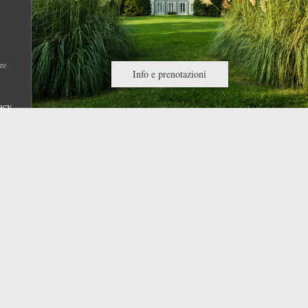
re
Info e prenotazioni
acy