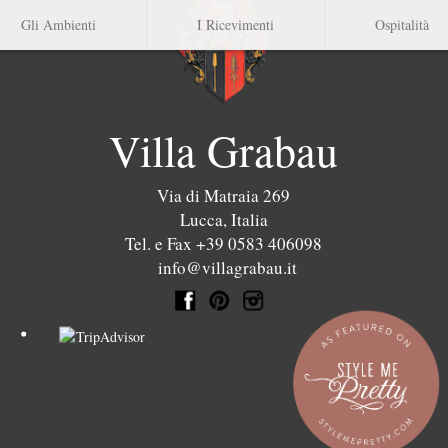
Gli Ambienti
I Ricevimenti
Ospitalità
Villa Grabau
Via di Matraia 269
Lucca
,
Italia
Tel. e Fax +39 0583 406098
info@villagrabau.it