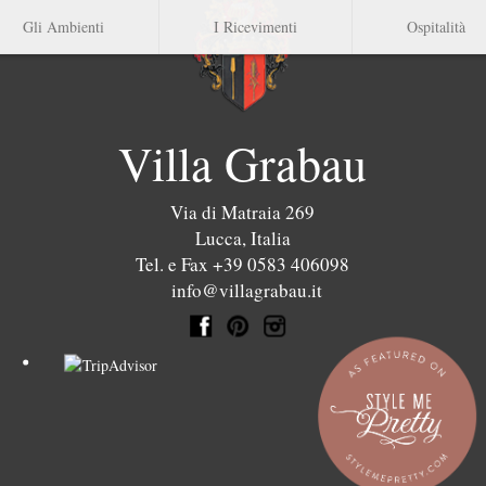
Gli Ambienti
I Ricevimenti
Ospitalità
Villa Grabau
Via di Matraia 269
Lucca
,
Italia
Tel. e Fax +39 0583 406098
info@villagrabau.it