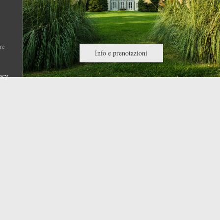
re
Info e prenotazioni
acy