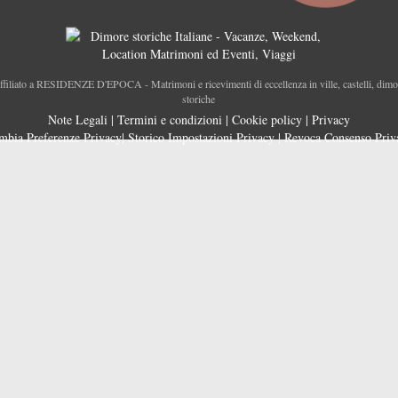
ffiliato a RESIDENZE D'EPOCA - Matrimoni e ricevimenti di eccellenza in ville, castelli, dimo
storiche
Note Legali
|
Termini e condizioni
|
Cookie policy
|
Privacy
mbia Preferenze Privacy
|
Storico Impostazioni Privacy
|
Revoca Consenso Priv