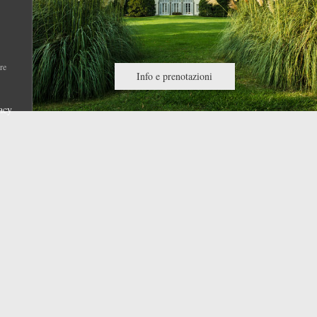
re
Info e prenotazioni
acy