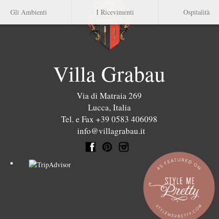
Gli Ambienti
I Ricevimenti
Ospitalità
Villa Grabau
Via di Matraia 269
Lucca
,
Italia
Tel. e Fax +39 0583 406098
info@villagrabau.it