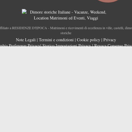
ffiliato a RESIDENZE D'EPOCA - Matrimoni e ricevimenti di eccellenza in ville, castelli, dimo
storiche
Note Legali
|
Termini e condizioni
|
Cookie policy
|
Privacy
mbia Preferenze Privacy
|
Storico Impostazioni Privacy
|
Revoca Consenso Priv