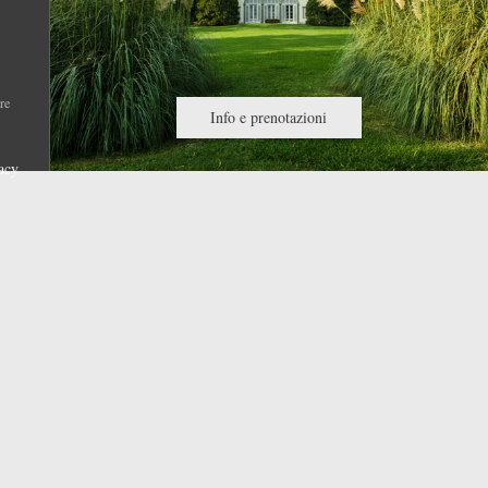
re
Info e prenotazioni
acy