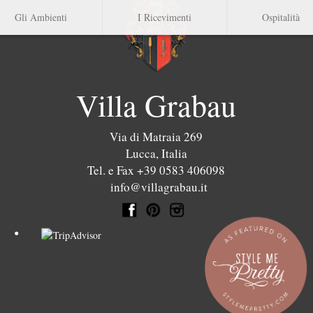
Gli Ambienti
I Ricevimenti
Ospitalità
Villa Grabau
Via di Matraia 269
Lucca
,
Italia
Tel. e Fax +39 0583 406098
info@villagrabau.it