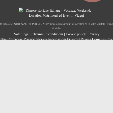
ffiliato a RESIDENZE D'EPOCA - Matrimoni e ricevimenti di eccellenza in ville, castelli, dimo
storiche
Note Legali
|
Termini e condizioni
|
Cookie policy
|
Privacy
mbia Preferenze Privacy
|
Storico Impostazioni Privacy
|
Revoca Consenso Priv